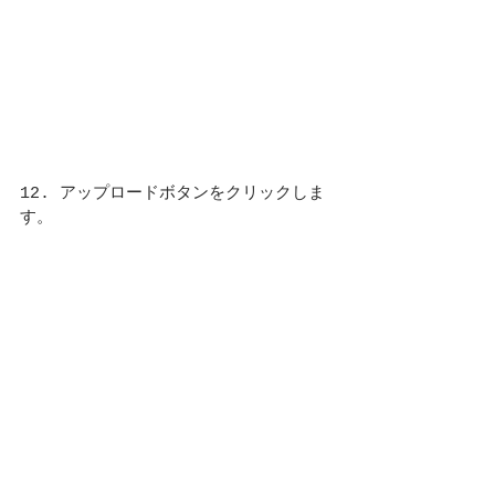
12. アップロードボタンをクリックしま
す。
13. アバターが表示されました！お疲れ
様です！これでアバターを使うことがで