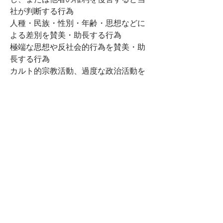
し、または他者の権利を侵害すると当
社が判断する行為
人種・民族・性別・年齢・思想などに
よる差別を賛美・助長する行為
極端な思想や反社会的行為を賛美・助
長する行為
カルト的宗教活動、過度な政治活動を
賛美・助長する行為
その他、Sparkle andが不適切と判
断する行為
「本アバターは、「VRoid Studio」
を使用しています。そのため、本アバ
ターの使用には「VRoid Studio」に
おける利用規約およびガイドラインが
適用されます。」
内容物
DOOR