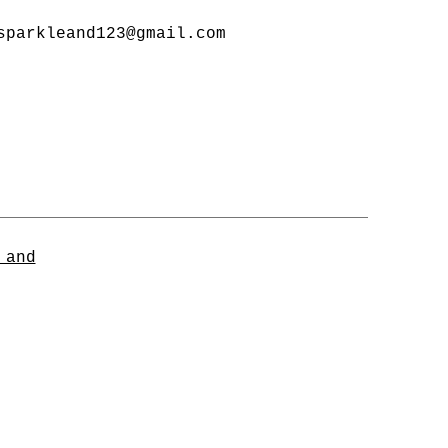
sparkleand123@gmail.com
 and