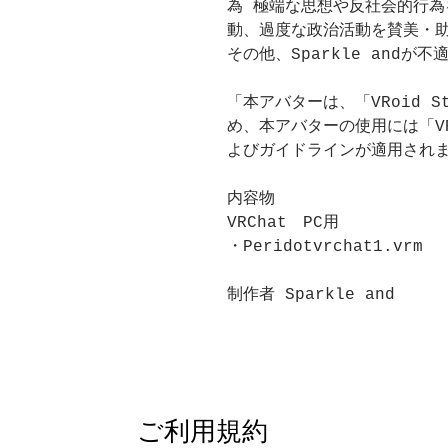
為 極端な思想や反社会的行為
動、過度な政治活動を賛美・
その他、Sparkle andが
「本アバターは、「VRoid 
め、本アバターの使用には「VR
よびガイドラインが適用され
内容物
VRChat　PC用
・Peridotvrchat1.vrm
制作者 Sparkle and
ご利用規約