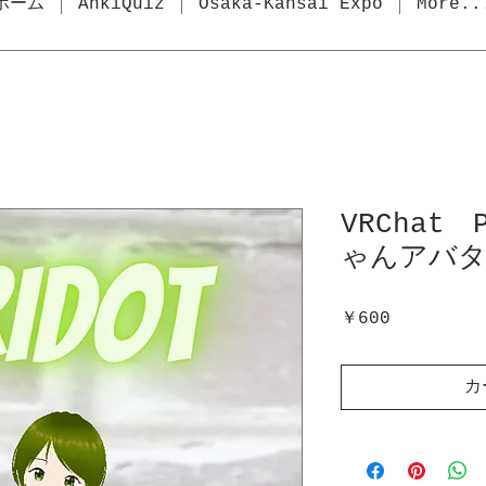
ホーム
AnkiQuiz
Osaka-Kansai Expo
More..
VRChat
ゃんアバ
価
￥600
格
カ