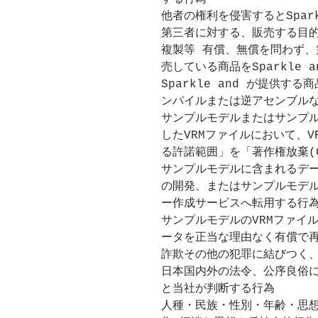
他者の権利を侵害するとSpark
第三者に対する、販売する目的で
複製等 有償、無償を問わず、第
売している商品をSparkle
Sparkle and が提供
ンパイルまたは逆アセンブル
サンプルモデルまたはサンプ
したVRMファイルにおいて、
る許諾範囲」を「著作権放棄(
サンプルモデルに含まれるデ
の開発、またはサンプルモデ
ー作成サービスへ転用する行
サンプルモデルのVRMファイ
ータを正当な理由なく有償で
詐欺その他の犯罪に結びつく
日本国内外の法令、公序良俗
と当社が判断する行為
人種・民族・性別・年齢・思