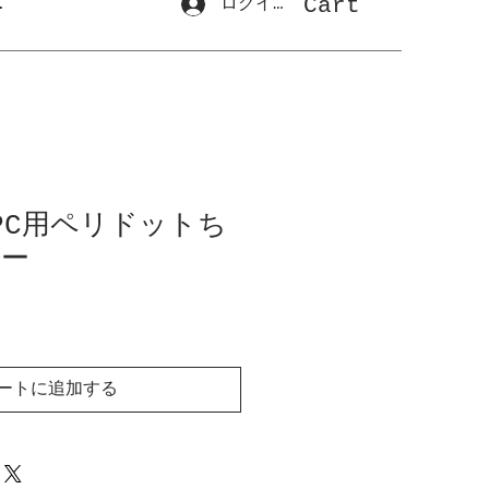
Cart
.
ログイン
 PC用ペリドットち
ター
ートに追加する