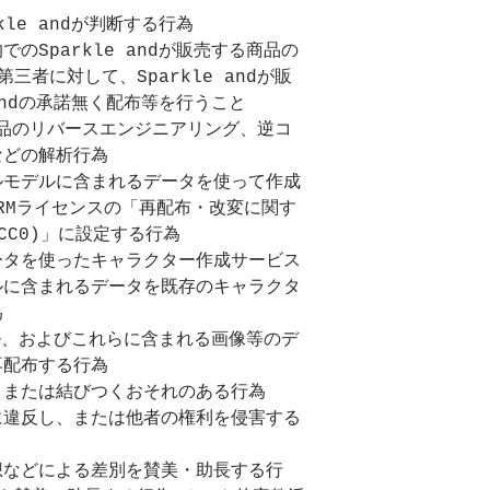
le andが判断する行為
のSparkle andが販売する商品の
三者に対して、Sparkle andが販
 andの承諾無く配布等を行うこと 
する商品のリバースエンジニアリング、逆コ
などの解析行為
ルモデルに含まれるデータを使って作成
VRMライセンスの「再配布・改変に関す
CC0)」に設定する行為
ータを使ったキャラクター作成サービス
ルに含まれるデータを既存のキャラクタ
為
ル、およびこれらに含まれる画像等のデ
再配布する行為
、または結びつくおそれのある行為
に違反し、または他者の権利を侵害する
想などによる差別を賛美・助長する行