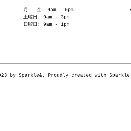
月 - 金: 9am - 5pm
​​土曜日: 9am - 3pm
​日曜日: 9am - 1pm
023 by Sparkle&. Proudly created with
Sparkle