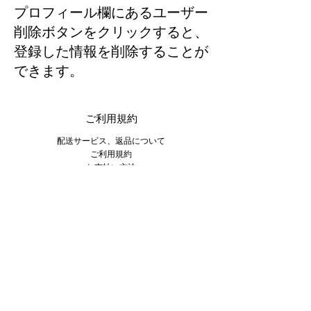
​プロフィール欄にあるユーザー
削除ボタンをクリックすると、
登録した情報を削除することが
できます。
ご利用規約
​配送サービス、返品について
​ご利用規約
​お支払い方法
営業時間
月 - 金: 9am - 5pm
​​土曜日: 9am - 3pm
​日曜日: 9am - 1pm
​お問い合わせ
sparkleand123@gmail.com